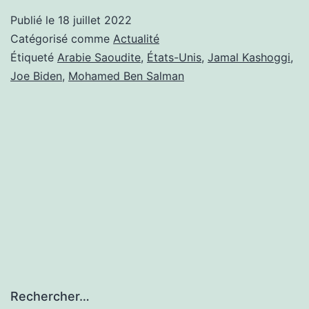
J
Publié le
18 juillet 2022
IE
Catégorisé comme
Actualité
C
Étiqueté
Arabie Saoudite
,
États-Unis
,
Jamal Kashoggi
,
Joe Biden
,
Mohamed Ben Salman
LE
C
DE
LA
DÉ
Rechercher…