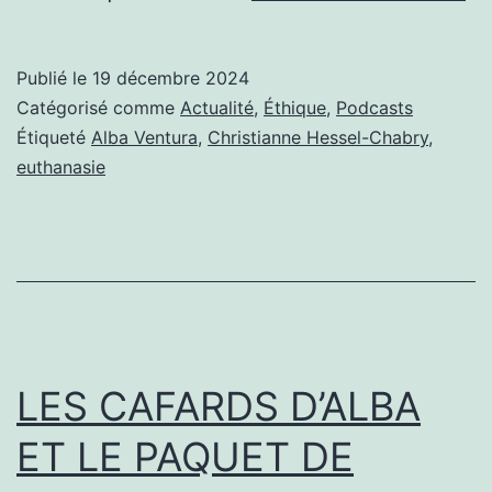
S
PA
Publié le
19 décembre 2024
S’
Catégorisé comme
Actualité
,
Éthique
,
Podcasts
IC
Étiqueté
Alba Ventura
,
Christianne Hessel-Chabry
,
euthanasie
B
LES CAFARDS D’ALBA
ET LE PAQUET DE