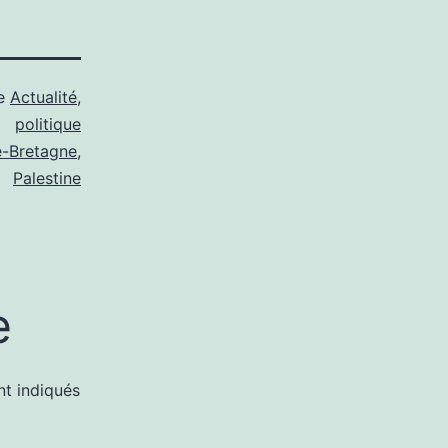
me
Actualité
,
politique
-Bretagne
,
Palestine
e
nt indiqués