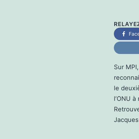
RELAYE
Fac
Sur MPI,
reconnai
le deux
l’ONU à 
Retrouv
Jacques