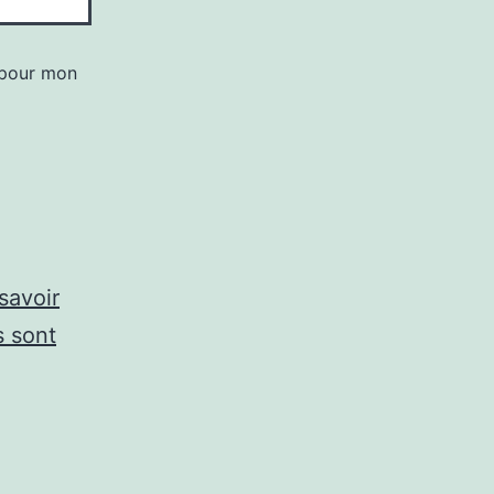
 pour mon
savoir
s sont