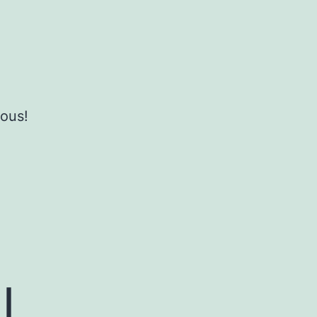
ous!
N