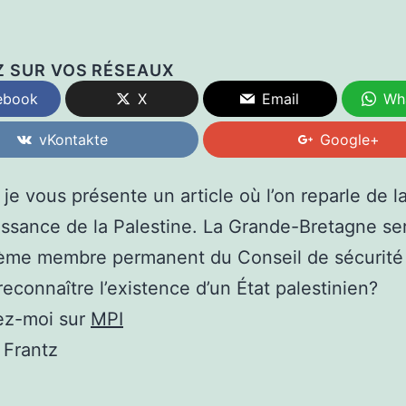
Z SUR VOS RÉSEAUX
ebook
X
Email
Wh
vKontakte
Google+
 je vous présente un article où l’on reparle de l
ssance de la Palestine. La Grande-Bretagne ser
ième membre permanent du Conseil de sécurité
reconnaître l’existence d’un État palestinien?
ez-moi sur
MPI
 Frantz