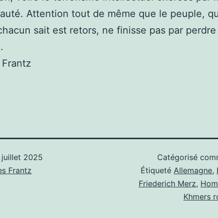
té. Attention tout de même que le peuple, qu
acun sait est retors, ne finisse pas par perdre
.
 Frantz
 juillet 2025
Catégorisé co
s Frantz
Étiqueté
Allemagne
,
Friederich Merz
,
Homo
Khmers r