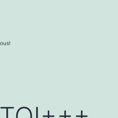
ous!
BTQI+++