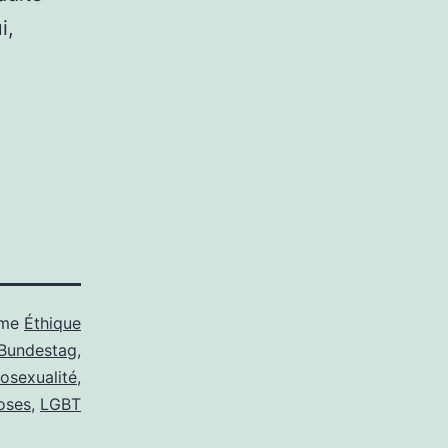
i,
mme
Éthique
Bundestag
,
sexualité
,
oses
,
LGBT