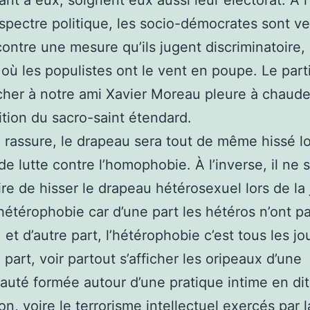
nt à eux, soignent eux aussi leur électorat. À l
spectre politique, les socio-démocrates sont ve
ontre une mesure qu’ils jugent discriminatoire,
ù les populistes ont le vent en poupe. Le parti
cher à notre ami Xavier Moreau pleure à chaud
rition du sacro-saint étendard.
 rassure, le drapeau sera tout de même hissé lo
de lutte contre l’homophobie. À l’inverse, il ne 
re de hisser le drapeau hétérosexuel lors de la
’hétérophobie car d’une part les hétéros n’ont p
et d’autre part, l’hétérophobie c’est tous les jo
 part, voir partout s’afficher les oripeaux d’une
té formée autour d’une pratique intime en dit
on, voire le terrorisme intellectuel exercés par l