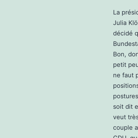
La prés
Julia Kl
décidé q
Bundesta
Bon, don
petit pe
ne faut p
position
postures
soit dit
veut trè
couple a