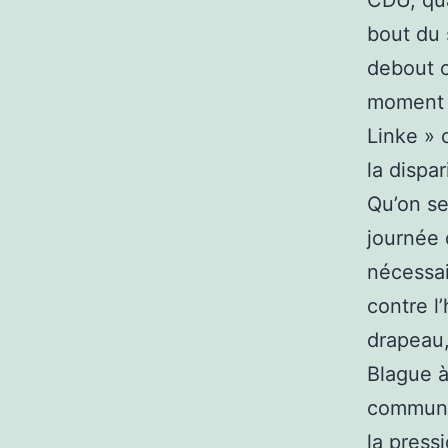
CDU, qua
bout du 
debout c
moment o
Linke » 
la dispa
Qu’on se
journée 
nécessai
contre l
drapeau, 
Blague à
communau
la pressi