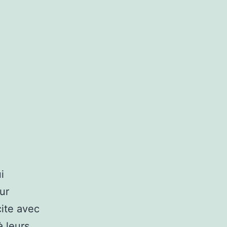
i
ur
cite avec
à leurs