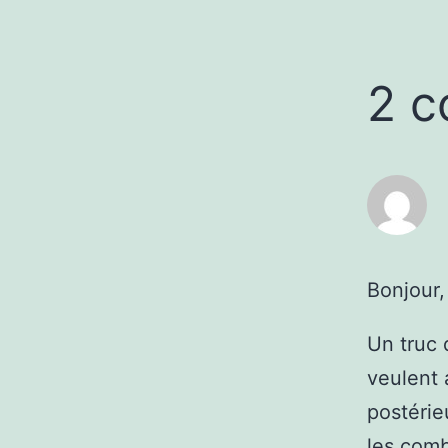
2 c
Bonjour,
Un truc 
veulent 
postérie
les comb