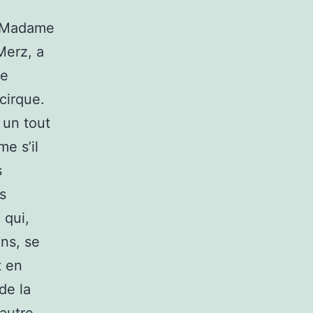
e Madame
Merz, a
le
cirque.
 un tout
e s’il
s
s
 qui,
ns, se
t en
de la