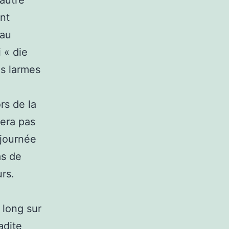
’autre
nt
 au
 « die
es larmes
rs de la
sera pas
 journée
as de
urs.
 long sur
adite