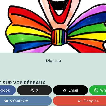
©Ignace
Z SUR VOS RÉSEAUX
ebook
X
Email
Wh
vKontakte
Google+