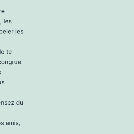
re
, les
peler les
de te
 congrue
s
us
ensez du
os amis,