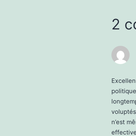
2 c
Excellen
politiqu
longtemp
voluptés
n’est mê
effectiv