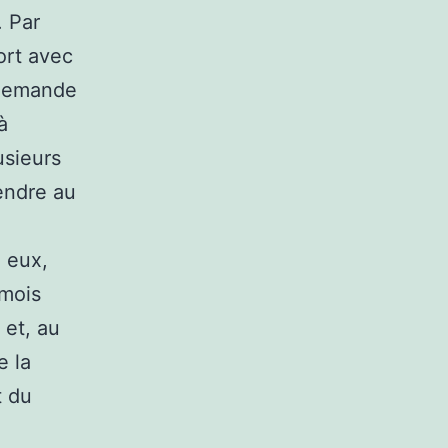
. Par
fort avec
 demande
à
usieurs
endre au
 eux,
 mois
 et, au
e la
t du