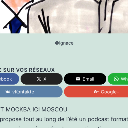
©Ignace
Z SUR VOS RÉSEAUX
ebook
X
Email
Wh
vKontakte
Google+
Т МОСКВА ICI MOSCOU
propose tout au long de l’été un podcast format