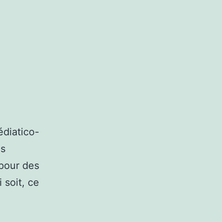
édiatico-
is
 pour des
 soit, ce