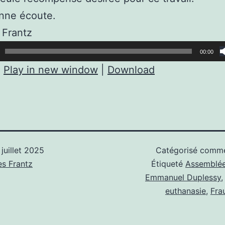
nne écoute.
 Frantz
00:00
:
Play in new window
|
Download
 juillet 2025
Catégorisé com
s Frantz
Étiqueté
Assemblée
Emmanuel Duplessy
euthanasie
,
Fra