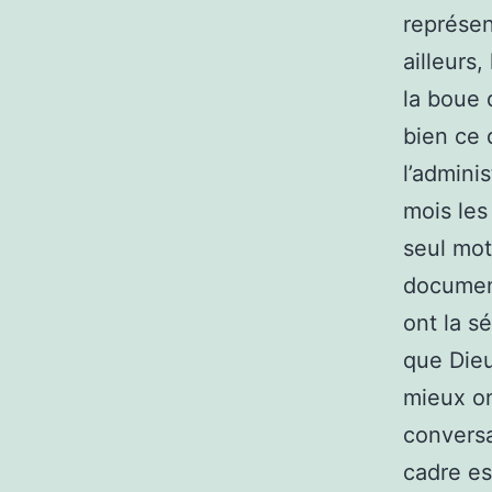
représen
ailleurs
la boue 
bien ce q
l’admini
mois les
seul mot
document
ont la s
que Dieu
mieux on
conversa
cadre es