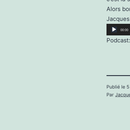
Alors bo
Jacques
Lecteur
00:00
audio
Podcast
Publié le
5
Par
Jacque