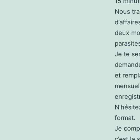
15 minut
Nous tra
d’affair
deux mor
parasite
Je te se
demander
et rempl
mensuels
enregistr
N’hésite
format.
Je compt
c’est la