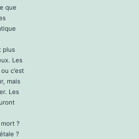
ve que
es
atique
t plus
eux. Les
 ou c’est
ûr, mais
er. Les
uront
a mort ?
étale ?