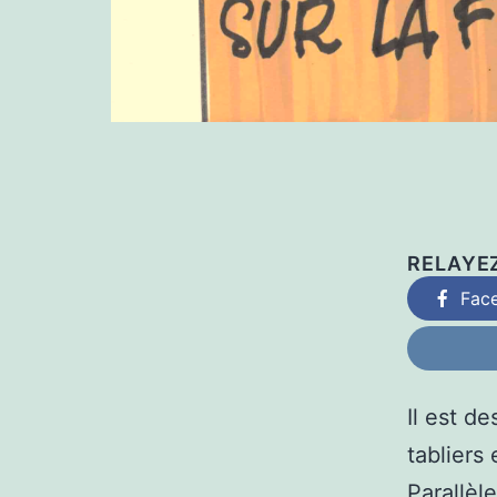
RELAYE
Fac
Il est d
tabliers
Parallèl