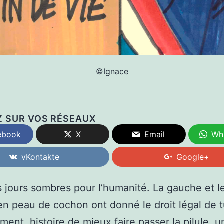
©Ignace
Z SUR VOS RÉSEAUX
ebook
X
Email
Wh
vKontakte
Google+
es jours sombres pour l’humanité. La gauche et l
 en peau de cochon ont donné le droit légal de t
ement, histoire de mieux faire passer la pilule, u