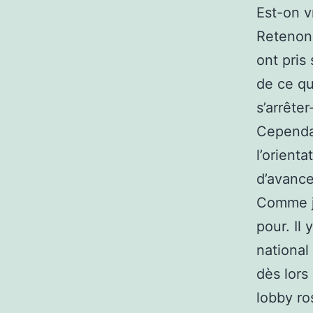
Est-on v
Retenon
ont pris 
de ce qu
s’arrête
Cependan
l’orient
d’avance
Comme je
pour. Il 
national
dès lors
lobby ro