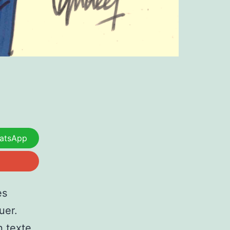
atsApp
es
uer.
n texte