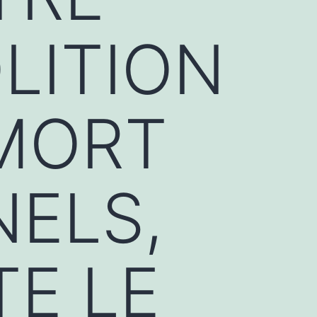
LITION
 MORT
NELS,
TE LE