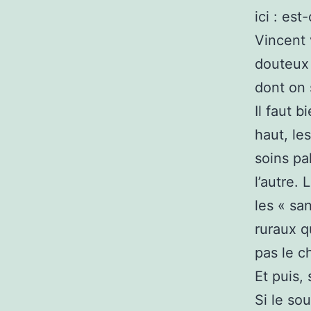
ici : es
Vincent 
douteux 
dont on s
Il faut 
haut, le
soins pal
l’autre. 
les « sa
ruraux q
pas le c
Et puis, 
Si le so