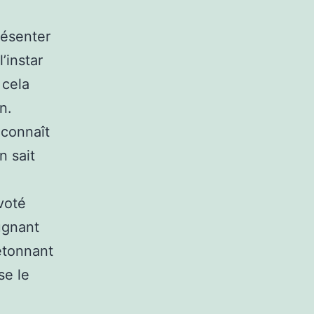
résenter
’instar
 cela
n.
 connaît
n sait
voté
pugnant
 étonnant
se le