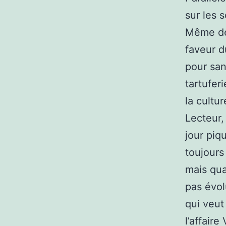
sur les s
Même de
faveur d
pour san
tartuferi
la cultu
Lecteur, 
jour piq
toujours
mais qua
pas évol
qui veut
l’affair