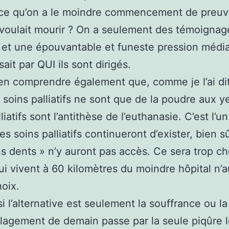
t-ce qu’on a le moindre commencement de preu
voulait mourir ? On a seulement des témoignag
et une épouvantable et funeste pression médi
ait par QUI ils sont dirigés.
bien comprendre également que, comme je l’ai di
s soins palliatifs ne sont que de la poudre aux y
liatifs sont l’antithèse de l’euthanasie. C’est l’un
Les soins palliatifs continueront d’exister, bien s
ns dents » n’y auront pas accès. Ce sera trop ch
ui vivent à 60 kilomètres du moindre hôpital n’a
hoix.
si l’alternative est seulement la souffrance ou l
ulagement de demain passe par la seule piqûre l