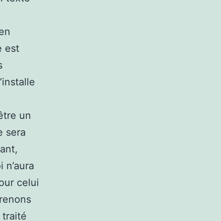
 en
e est
s
installe
’être un
e sera
ant,
i n’aura
our celui
Prenons
traité