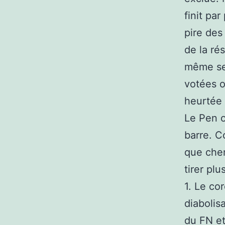
finit par
pire des
de la ré
même sex
votées o
heurtée 
Le Pen o
barre. C
que cher
tirer pl
1. Le co
diabolis
du FN et