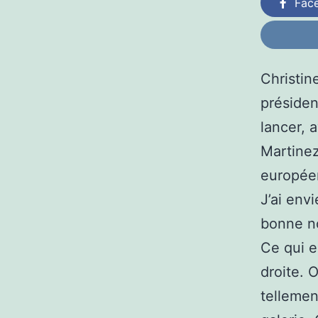
Fac
Christin
présiden
lancer,
Martinez
européen
J’ai env
bonne n
Ce qui e
droite. 
tellemen