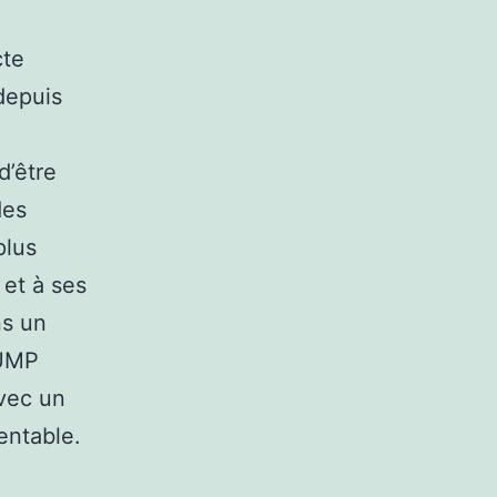
cte
depuis
d’être
des
plus
e et à ses
ns un
’UMP
avec un
entable.