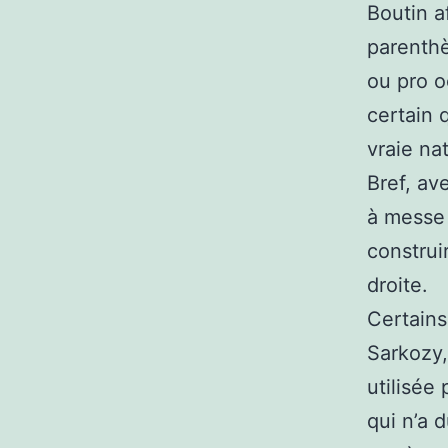
Boutin a
parenthè
ou pro o
certain 
vraie na
Bref, av
à messe 
construi
droite.
Certains
Sarkozy,
utilisée
qui n’a 