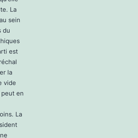
ite. La
 au sein
s du
thiques
rti est
réchal
er la
e vide
 peut en
oins. La
sident
 ne