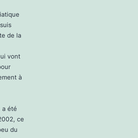
iatique
suis
te de la
ui vont
pour
gement à
 a été
 2002, ce
 peu du