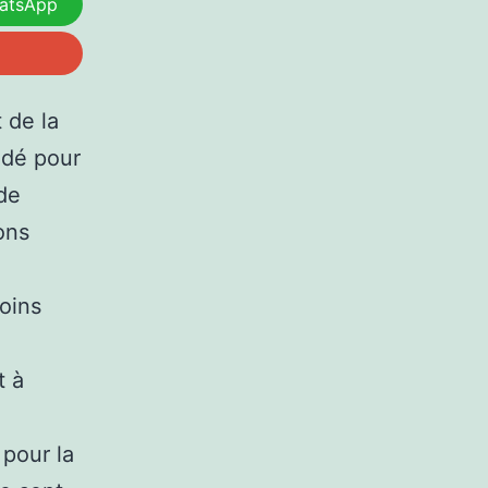
atsApp
 de la
ndé pour
de
ons
moins
t à
 pour la