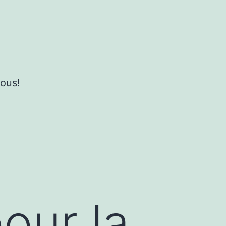
ous!
our la