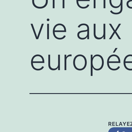
vie aux
europé
RELAYE