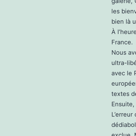
galerie,
les bien
bien là 
À l’heure
France.
Nous avo
ultra-li
avec le 
européen
textes d
Ensuite,
L’erreur
dédiabol
exclue. 