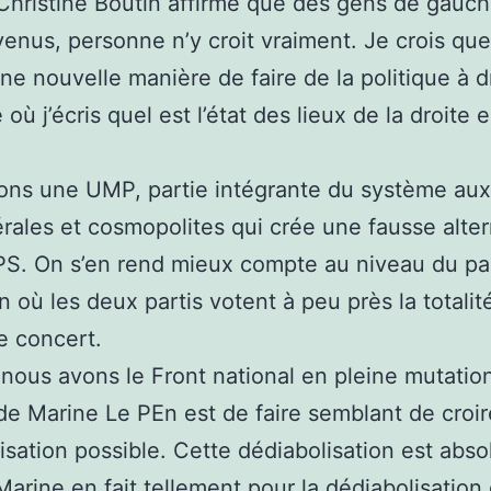
 Christine Boutin affirme que des gens de gauc
venus, personne n’y croit vraiment. Je crois que
une nouvelle manière de faire de la politique à d
 où j’écris quel est l’état des lieux de la droite 
ns une UMP, partie intégrante du système aux
bérales et cosmopolites qui crée une fausse alte
PS. On s’en rend mieux compte au niveau du p
 où les deux partis votent à peu près la totalit
e concert.
 nous avons le Front national en pleine mutatio
 de Marine Le PEn est de faire semblant de croi
isation possible. Cette dédiabolisation est abs
Marine en fait tellement pour la dédiabolisation 