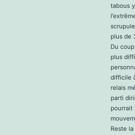
tabous y
l’extrêm
scrupule
plus de 
Du coup,
plus dif
personna
difficile
relais m
parti di
pourrait
mouvemen
Reste la