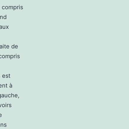
y compris
and
 aux
aite de
 compris
 est
ent à
 gauche,
voirs
e
ans