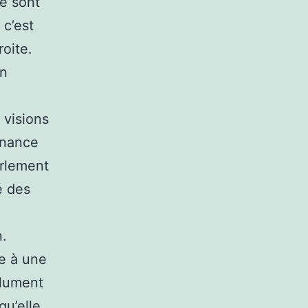
he sont
 c’est
roite.
en
 visions
rnance
arlement
é des
n.
re à une
olument
qu’elle