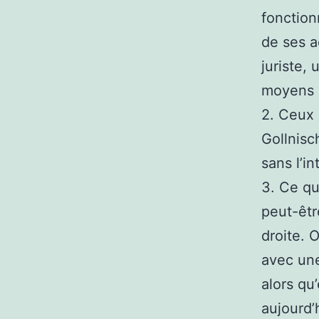
fonction
de ses a
juriste,
moyens d
2. Ceux 
Gollnisc
sans l’i
3. Ce qu
peut-êtr
droite. 
avec une
alors qu’
aujourd’