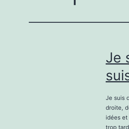
Je 
suis
Je suis 
droite, 
idées et
trop tar