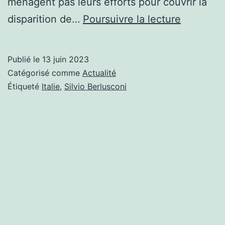
ménagent pas leurs efforts pour couvrir la
BERLUSC
disparition de…
Poursuivre la lecture
LES
ADIEUX
Publié le
13 juin 2023
À
Catégorisé comme
Actualité
UN
Étiqueté
Italie
,
Silvio Berlusconi
DÉLINQ