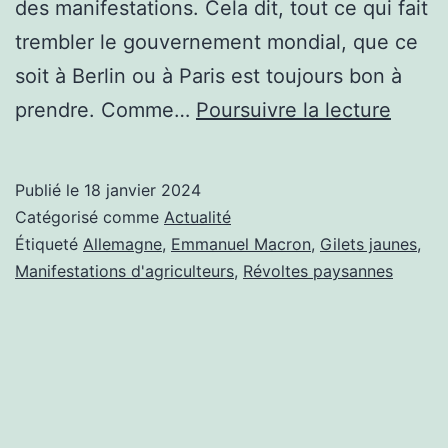
des manifestations. Cela dit, tout ce qui fait
trembler le gouvernement mondial, que ce
soit à Berlin ou à Paris est toujours bon à
LES
prendre. Comme…
Poursuivre la lecture
CULS
TERR
Publié le
18 janvier 2024
FONT
Catégorisé comme
Actualité
TREM
Étiqueté
Allemagne
,
Emmanuel Macron
,
Gilets jaunes
,
Manifestations d'agriculteurs
,
Révoltes paysannes
L’AL