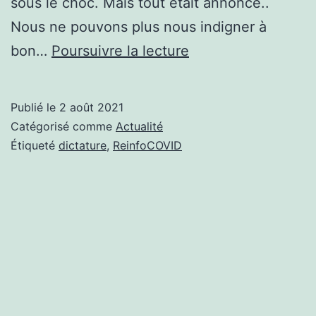
sous le choc. Mais tout était annoncé.‌.
Nous ne pouvons plus nous indigner à
bon…
Poursuivre la lecture
REINFO-
COVID
Publié le
2 août 2021
/
Catégorisé comme
Actualité
MESSAGE
Étiqueté
dictature
,
ReinfoCOVID
À
TOUS