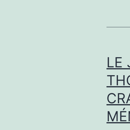
LE
TH
CR
MÉ