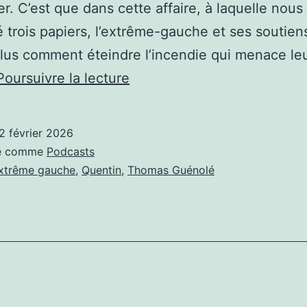
r. C’est que dans cette affaire, à laquelle nous
 trois papiers, l’extrême-gauche et ses soutien
lus comment éteindre l’incendie qui menace le
LE
Poursuivre la lecture
JOURNALISTE
THOMAS
2 février 2026
GUÉNOLÉ
sé comme
Podcasts
CRACHE
xtrême gauche
,
Quentin
,
Thomas Guénolé
SUR
LA
MÉMOIRE
D’UN
MORT