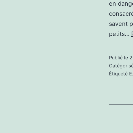
en dange
consacré
savent p
petits…
Publié le
2
Catégori
Étiqueté
E