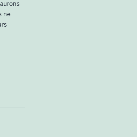
 aurons
s ne
urs