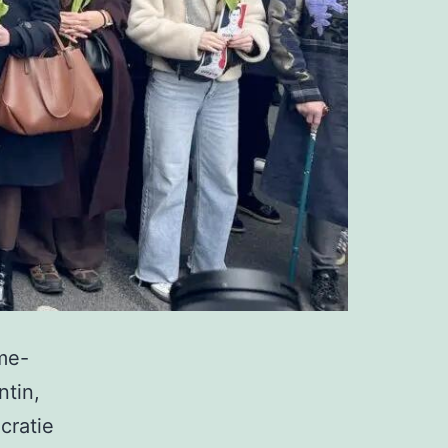
me-
tin,
cratie