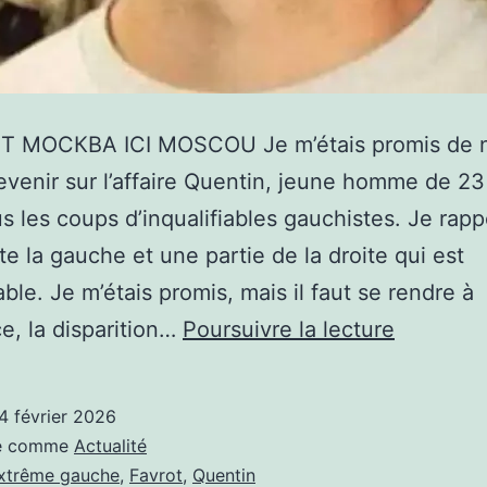
 МОСКВА ICI MOSCOU Je m’étais promis de 
revenir sur l’affaire Quentin, jeune homme de 23
s les coups d’inqualifiables gauchistes. Je rapp
ute la gauche et une partie de la droite qui est
ble. Je m’étais promis, mais il faut se rendre à
AFFAIRE
ce, la disparition…
Poursuivre la lecture
QUENTIN
L’EXTRÊ
4 février 2026
GAUCHE
sé comme
Actualité
SE
xtrême gauche
,
Favrot
,
Quentin