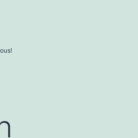
ous!
n