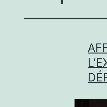
AF
L’
DÉ