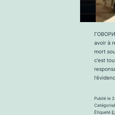
ГОВОРИТ
avoir à 
mort sou
c’est to
responsa
l’éviden
Publié le
2
Catégori
Étiqueté
E