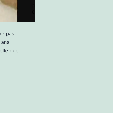
ne pas
 ans
elle que
,
ME-