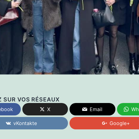
Z SUR VOS RÉSEAUX
ebook
X
Email
Wh
vKontakte
Google+