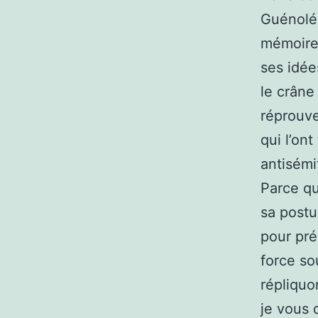
Guénolé, 
mémoire 
ses idée
le crân
réprouve
qui l’on
antisémi
Parce qu
sa postu
pour pré
force so
répliquo
je vous 