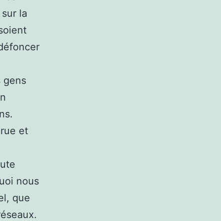
 sur la
soient
 défoncer
s gens
un
ns.
rue et
oute
quoi nous
el, que
réseaux.