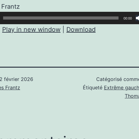
 Frantz
00:00
:
Play in new window
|
Download
2 février 2026
Catégorisé com
s Frantz
Étiqueté
Extrême gauc
Thoma