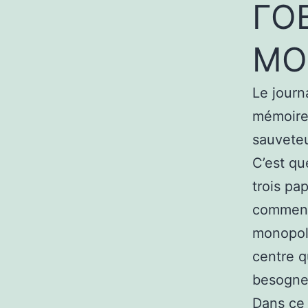
ГО
MO
Le journ
mémoire 
sauveteu
C’est qu
trois pa
comment 
monopole
centre q
besognes
Dans ce 