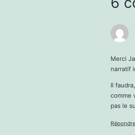
6 c
Merci Ja
narratif
Il faudr
comme vi
pas le su
Répondr