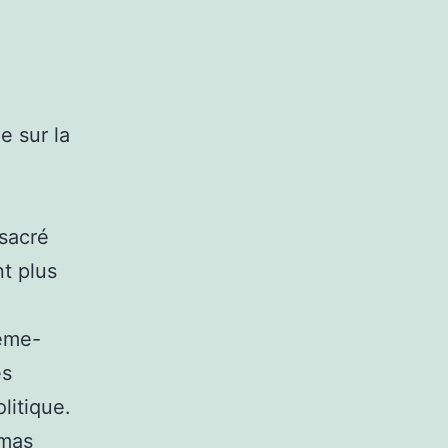
e sur la
nsacré
nt plus
rême-
es
litique.
omas