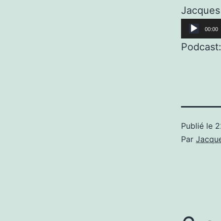
Jacques
Lecteur
00:00
audio
Podcast
Publié le
2
Par
Jacque