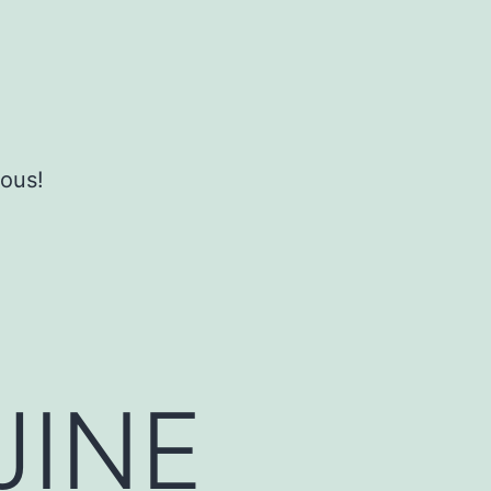
ous!
JINE