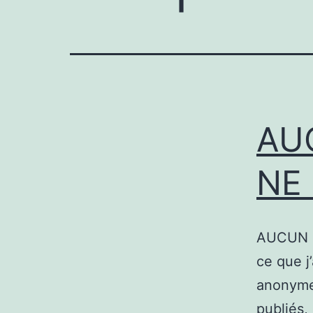
AU
NE 
AUCUN C
ce que j
anonymes
publiés,