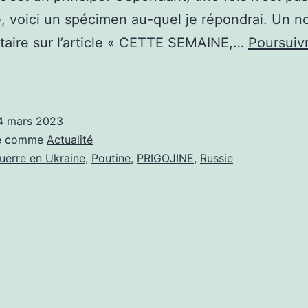
 voici un spécimen au-quel je répondrai. Un 
aire sur l’article « CETTE SEMAINE,…
Poursuivr
UCUN
OMMENTAIRE
E
4 mars 2023
E
sé comme
Actualité
AIT
uerre en Ukraine
,
Poutine
,
PRIGOJINE
,
Russie
EUR