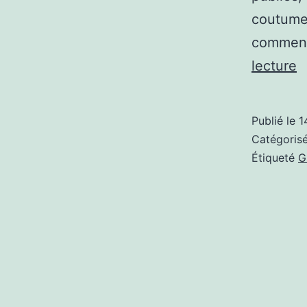
coutume,
comment
A
lecture
C
N
Publié le
1
M
Catégori
F
Étiqueté
G
P