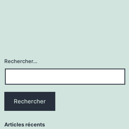
dossier
avance
Rechercher…
Articles récents