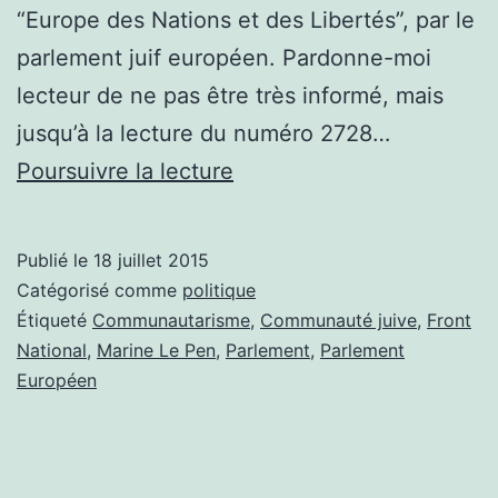
“Europe des Nations et des Libertés”, par le
parlement juif européen. Pardonne-moi
lecteur de ne pas être très informé, mais
jusqu’à la lecture du numéro 2728…
Entre
Poursuivre la lecture
Marine
Le
Publié le
18 juillet 2015
Pen
Catégorisé comme
politique
et
Étiqueté
Communautarisme
,
Communauté juive
,
Front
National
,
Marine Le Pen
,
Parlement
,
Parlement
la
Européen
communauté
juive,
le