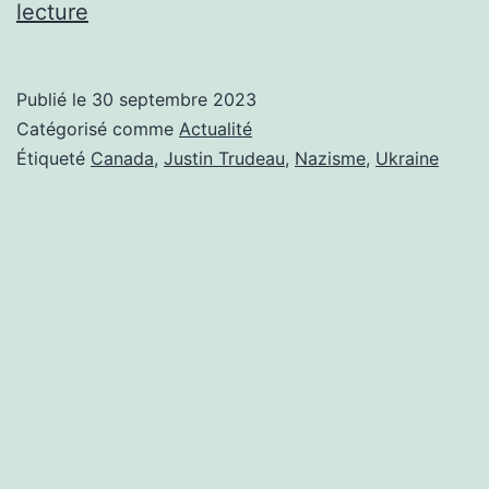
LE
lecture
CANADIEN
TRUDEAU
Publié le
30 septembre 2023
SE
Catégorisé comme
Actualité
PREND
Étiqueté
Canada
,
Justin Trudeau
,
Nazisme
,
Ukraine
LES
PIEDS
DANS
LE
TAPIS
DU
NAZISME