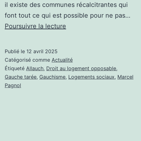
il existe des communes récalcitrantes qui
font tout ce qui est possible pour ne pas…
ALLAUCH
Poursuivre la lecture
FAIT
DE
Publié le
12 avril 2025
LA
Catégorisé comme
Actualité
RÉSISTANCE
Étiqueté
Allauch
,
Droit au logement opposable
,
Gauche tarée
,
Gauchisme
,
Logements sociaux
,
Marcel
Pagnol