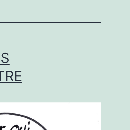
IS
TRE