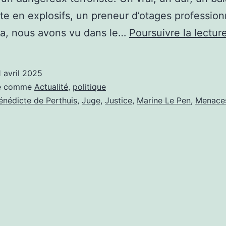
ste en explosifs, un preneur d’otages professio
ça, nous avons vu dans le…
Poursuivre la lectur
1 avril 2025
sé comme
Actualité
,
politique
énédicte de Perthuis
,
Juge
,
Justice
,
Marine Le Pen
,
Menace