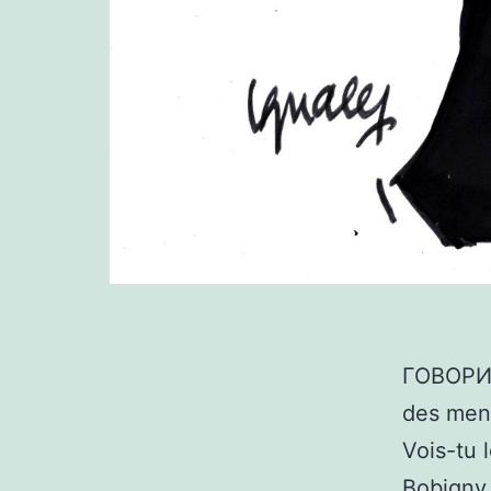
ГОВОРИ
des mena
Vois-tu 
Bobigny 