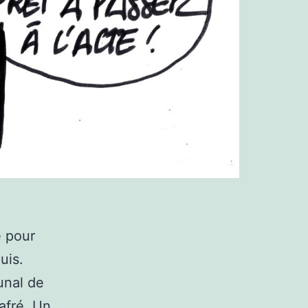
 pour
uis.
bunal de
afré. Un