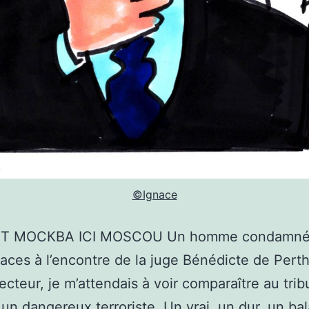
©Ignace
Т МОСКВА ICI MOSCOU Un homme condamné
ces à l’encontre de la juge Bénédicte de Perth
lecteur, je m’attendais à voir comparaître au tri
un dangereux terroriste. Un vrai, un dur, un bal