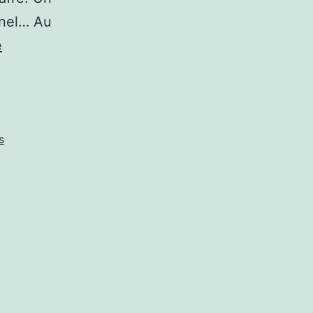
nnel… Au
QUAND
e
JE
VOUS
DISAIS
QUE
s
C’ÉTAIT
DU
THÉÂTRE