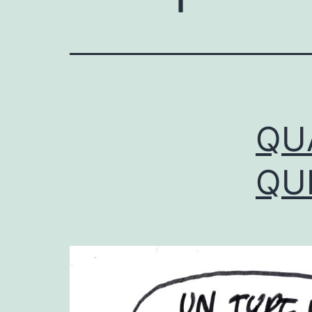
QU
QU