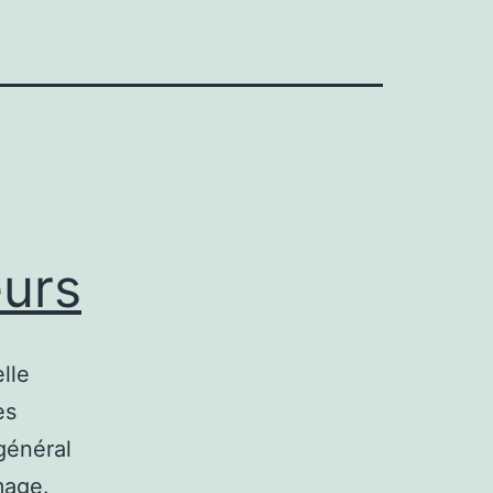
eurs
lle
es
général
mage.