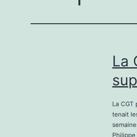
La 
sup
La CGT p
tenait l
semaines
Philippe