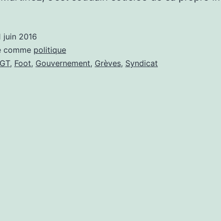
1 juin 2016
sé comme
politique
GT
,
Foot
,
Gouvernement
,
Grèves
,
Syndicat