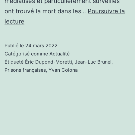
médiatisés et particulièrement surveillés
ont trouvé la mort dans les…
Poursuivre la
DÉCÈS
lecture
D’YVAN
COLONA,
Publié le
24 mars 2022
LE
Catégorisé comme
Actualité
MINISTRE
Étiqueté
Éric Dupond-Moretti
,
Jean-Luc Brunel
,
Prisons françaises
,
Yvan Colona
DE
LA
JUSTICE
DOIT
PARTIR!