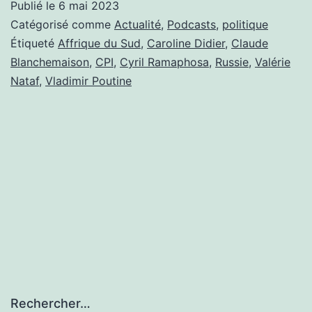
Publié le
6 mai 2023
LA
Catégorisé comme
Actualité
,
Podcasts
,
politique
RÉPLIQUE
Étiqueté
Affrique du Sud
,
Caroline Didier
,
Claude
Blanchemaison
,
CPI
,
Cyril Ramaphosa
,
Russie
,
Valérie
SE
Nataf
,
Vladimir Poutine
DEMANDE
SI
POUTINE
SERA
ARRÊTÉ
EN
AFRIQUE
DU
SUD
Rechercher…