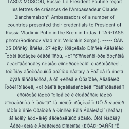
TAS07: MOSCOU, Russie. Le Président Poutine reçoit
les lettres de créances de l'Ambassadeur Claude
Blanchemaison". Ambassadors of a number of
countries presented their credentials to President of
Russia Vladimir Putin in the Kremlin today. (ITAR-TASS
photo/Rodionov Vladimir; Velichkin Sergei). ----- ÒÀÑ
25 Ðîññèÿ, Ìîñêâà. 27 èþëÿ. Ïðåçèäåíò Ðîññèè Âëàäèìèð
Ïóòèí âûðàçèë óâåðåííîñòü, ÷òî "ðîññèéñêî-ôðàíöóçñêîå
âçàèìîäåéñòâèÿ ñòàíåò êîíñòðóêòèâíûì è ïàðòíåðñêèì".
Ïðèíèìàÿ âåðèòåëüíûå ãðàìîòû ñåãîäíÿ â Êðåìëå îò ïîñëîâ
ðÿäà ãîñóäàðñòâ, â òîì ÷èñëå è Ôðàíöèè, Âëàäèìèð
Ïóòèí îòìåòèë, ÷òî òàêîå âçàèìîäåéñòâèå "ïðåäîïðåäåëåíî
èñòîðèåé íàøèõ îòíîøåíèé è èíòåðåñàìè íàøèõ
ãîñóäàðñòâ è íàðîäîâ". Íà ñíèìêå: ïðåçèäåíò ÐÔ Âëàäèìèð
Ïóòèí è ïîñîë Ôðàíöèè â Ðîññèè Êëîä Áëàíøìåçîí (ñëåâà)
âî âðåìÿ âðó÷åíèÿ âåðèòåëüíûõ ãðàìîò. Ôîòî Ñåðãåÿ
Âåëè÷êèíà è Âëàäèìèðà Ðîäèîíîâà (ÈÒÀÐ-ÒÀÑÑ) "Ê