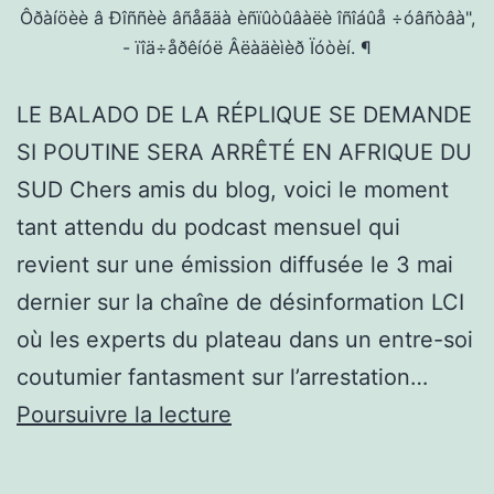
Ôðàíöèè â Ðîññèè âñåãäà èñïûòûâàëè îñîáûå ÷óâñòâà",
- ïîä÷åðêíóë Âëàäèìèð Ïóòèí. ¶
LE BALADO DE LA RÉPLIQUE SE DEMANDE
SI POUTINE SERA ARRÊTÉ EN AFRIQUE DU
SUD Chers amis du blog, voici le moment
tant attendu du podcast mensuel qui
revient sur une émission diffusée le 3 mai
dernier sur la chaîne de désinformation LCI
où les experts du plateau dans un entre-soi
coutumier fantasment sur l’arrestation…
LE
Poursuivre la lecture
BALADO
DE