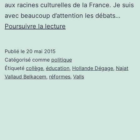
aux racines culturelles de la France. Je suis
avec beaucoup d’attention les débats…
Réforme
Poursuivre la lecture
du
collège,
Publié le
20 mai 2015
Valls
Catégorisé comme
politique
passe
Étiqueté
collège
,
éducation
,
Hollande Dégage
,
Najat
Vallaud Belkacem
,
réformes
,
Valls
à
nouveau
en
force!