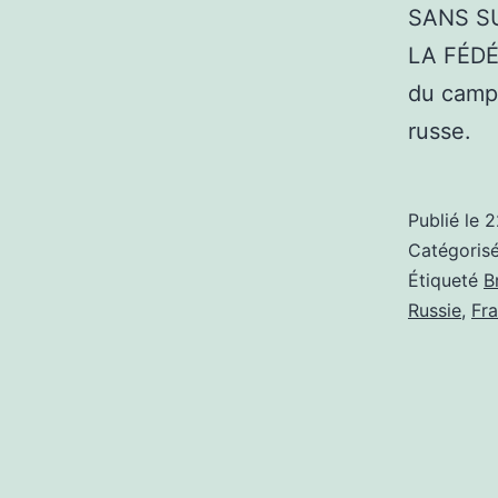
SANS SU
LA FÉDÉR
du camp 
russe.
Publié le
2
Catégori
Étiqueté
B
Russie
,
Fr