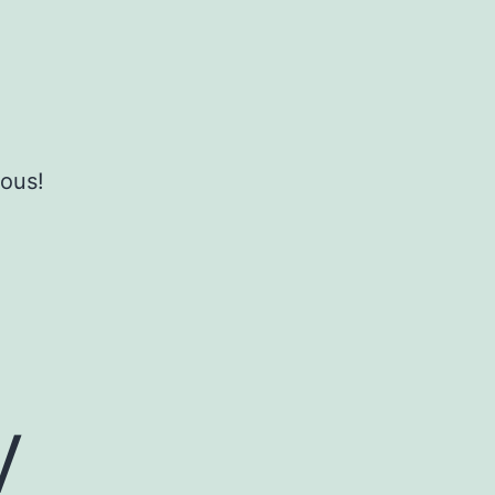
ous!
v