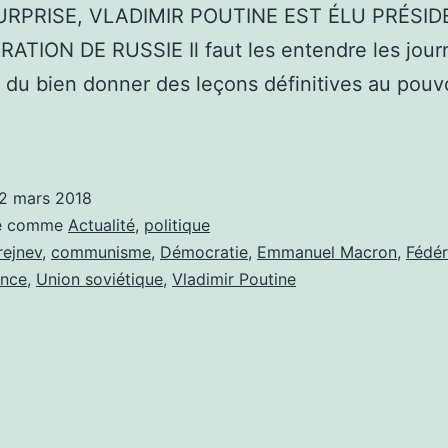
RPRISE, VLADIMIR POUTINE EST ÉLU PRÉSID
ATION DE RUSSIE Il faut les entendre les journ
du bien donner des leçons définitives au pouv
2 mars 2018
sé comme
Actualité
,
politique
rejnev
,
communisme
,
Démocratie
,
Emmanuel Macron
,
Fédér
ance
,
Union soviétique
,
Vladimir Poutine