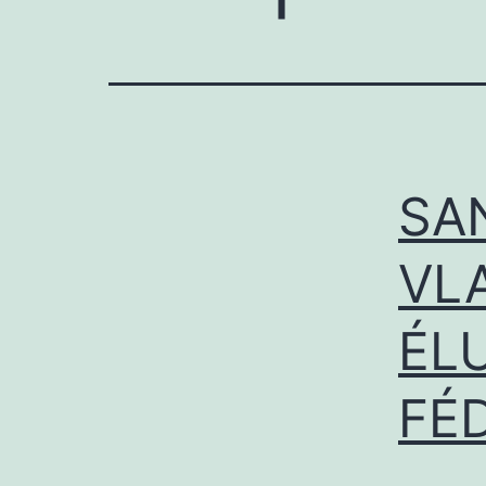
SA
VL
ÉL
FÉ