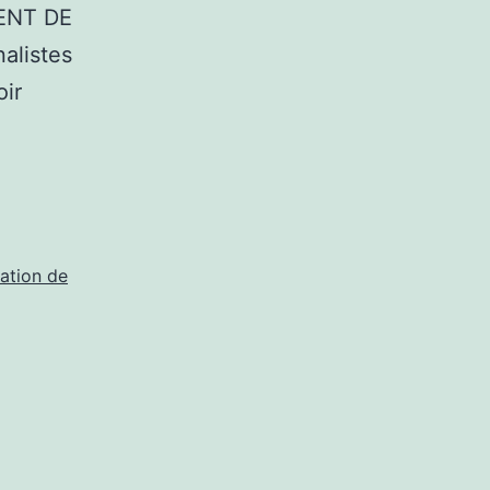
ENT DE
alistes
oir
ation de