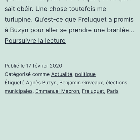
sait obéir. Une chose toutefois me
turlupine. Qu’est-ce que Freluquet a promis
à Buzyn pour aller se prendre une branlée…
ET
Poursuivre la lecture
PENDANT
CE
Publié le
17 février 2020
TEMPS,
Catégorisé comme
Actualité
,
politique
VOUS
Étiqueté
Agnès Buzyn
,
Benjamin Griveaux
,
élections
municipales
,
Emmanuel Macron
,
Freluquet
,
Paris
SAVEZ
CE
QUE
FAIT
GRIVEAUX?