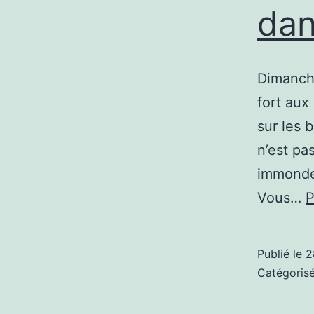
dan
Dimanche
fort aux
sur les 
n’est pa
immonde
Vous…
P
Publié le
2
Catégori