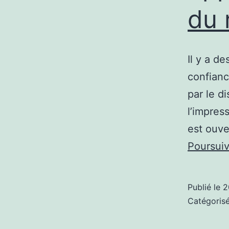
du 
Il y a d
confianc
par le d
l’impres
est ouve
Poursuiv
Publié le
2
Catégori