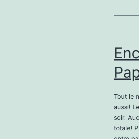
Enc
Pa
Tout le 
aussi! L
soir. Au
totale! P
entre pa