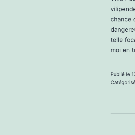
vilipend
chance d
dangereu
telle fo
moi en 
Publié le
1
Catégori