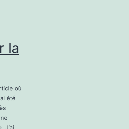
 la
rticle où
’ai été
rès
 ne
. J’ai