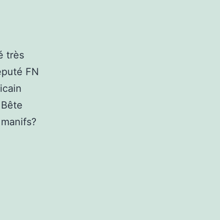
é très
député FN
icain
 Bête
 manifs?