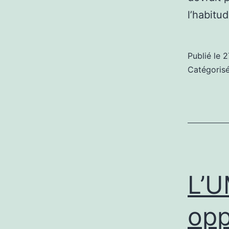
l’habit
Publié le
2
Catégori
L’U
opp