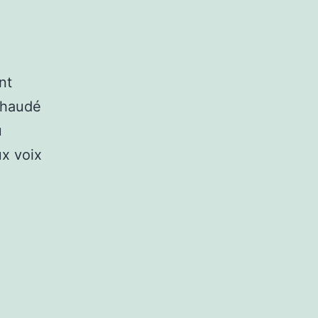
nt
échaudé
u
ux voix