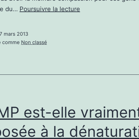
Revenons
ude du…
Poursuivre la lecture
un
instant
7 mars 2013
sur
sé comme
Non classé
la
manif
dite
pour
tous!
MP est-elle vraimen
osée à la dénaturat