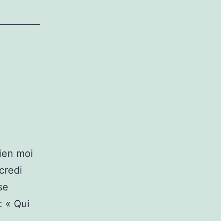
ien moi
credi
se
: « Qui