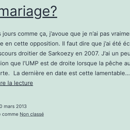
mariage?
es jours comme ça, j’avoue que je n’ai pas vraime
e en cette opposition. Il faut dire que j’ai été 
iscours droitier de Sarkoezy en 2007. J’ai un pe
sion que l’UMP est de droite lorsque la pêche a
rte. La dernière en date est cette lamentable…
L’UMP
re la lecture
est-
elle
0 mars 2013
vraiment
sé comme
Non classé
opposée