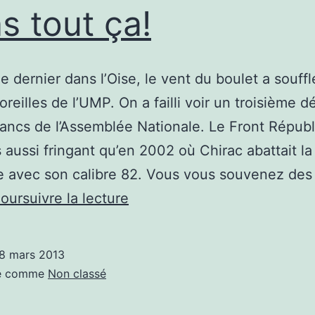
s tout ça!
 dernier dans l’Oise, le vent du boulet a souffl
 oreilles de l’UMP. On a failli voir un troisième 
bancs de l’Assemblée Nationale. Le Front Républ
s aussi fringant qu’en 2002 où Chirac abattait la
 avec son calibre 82. Vous vous souvenez des
Et
oursuivre la lecture
le
Front
8 mars 2013
Républicain
sé comme
Non classé
dans