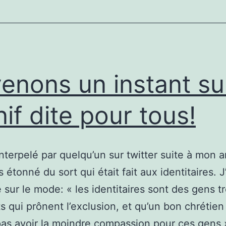
tout
ça!
enons un instant sur
if dite pour tous!
 interpelé par quelqu’un sur twitter suite à mon a
s étonné du sort qui était fait aux identitaires. J
é sur le mode: « les identitaires sont des gens t
 qui prônent l’exclusion, et qu’un bon chrétien
pas avoir la moindre compassion pour ces gens »