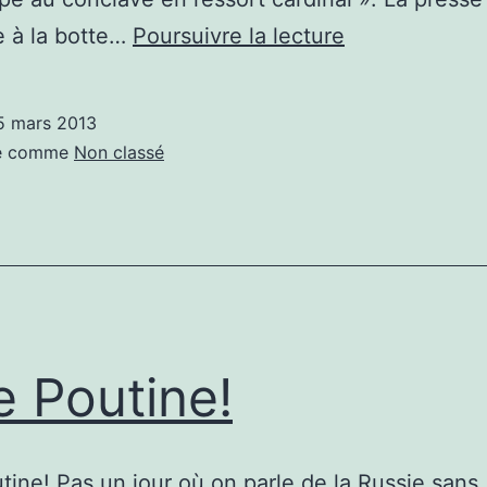
Encore
e à la botte…
Poursuivre la lecture
un
avis
5 mars 2013
sur
sé comme
Non classé
le
Pape?
e Poutine!
tine! Pas un jour où on parle de la Russie sans