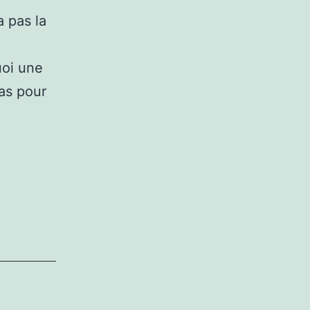
a pas la
uoi une
Pas pour