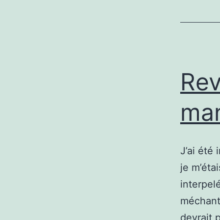
Rev
man
J’ai été
je m’étai
interpel
méchants
devrait 