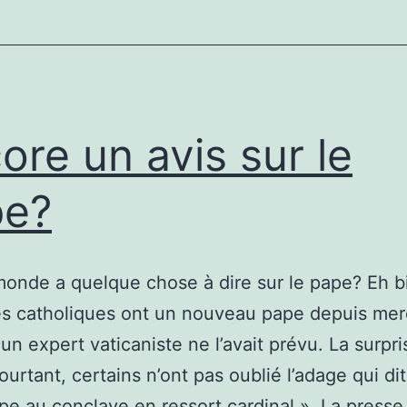
à
la
dénaturation
du
mariage?
ore un avis sur le
pe?
monde a quelque chose à dire sur le pape? Eh b
es catholiques ont un nouveau pape depuis mer
cun expert vaticaniste ne l’avait prévu. La surpri
ourtant, certains n’ont pas oublié l’adage qui dit
pe au conclave en ressort cardinal ». La presse