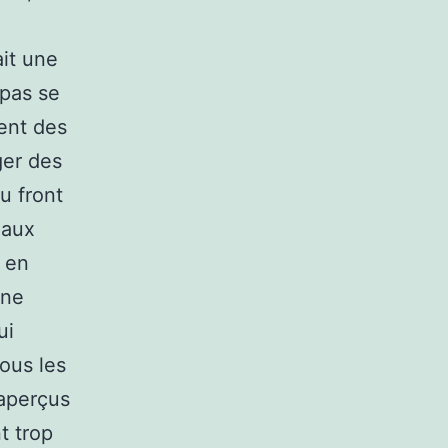
ait une
 pas se
ient des
ger des
u front
eaux
r en
 ne
ui
tous les
 aperçus
t trop