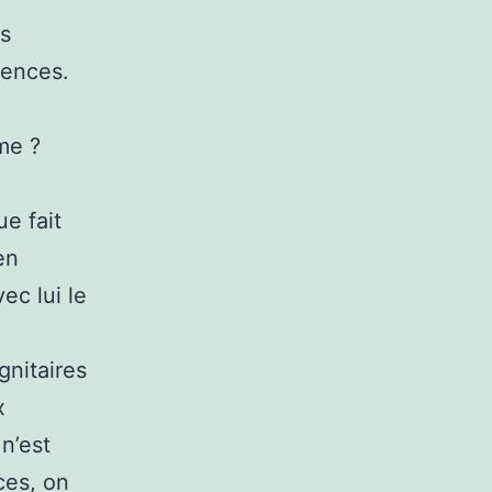
ls
uences.
me ?
e fait
en
ec lui le
gnitaires
x
 n’est
ces, on