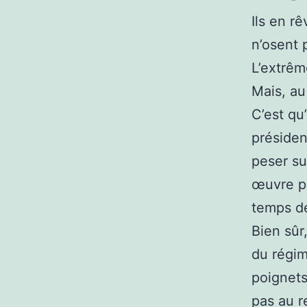
Ils en rê
n’osent 
L’extrêm
Mais, au
C’est qu
présiden
peser su
œuvre po
temps de
Bien sûr
du régi
poignets
pas au 