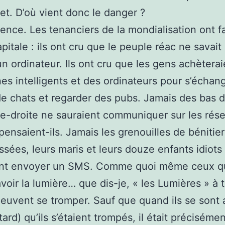
iet. D’où vient donc le danger ?
rgence. Les tenanciers de la mondialisation ont f
apitale : ils ont cru que le peuple réac ne savait
’un ordinateur. Ils ont cru que les gens achètera
es intelligents et des ordinateurs pour s’échan
e chats et regarder des pubs. Jamais des bas d
e-droite ne sauraient communiquer sur les rés
pensaient-ils. Jamais les grenouilles de bénitie
issées, leurs maris et leurs douze enfants idiots
ent envoyer un SMS. Comme quoi même ceux q
avoir la lumière… que dis-je, « les Lumières » à 
euvent se tromper. Sauf que quand ils se sont
ard) qu’ils s’étaient trompés, il était précisémen