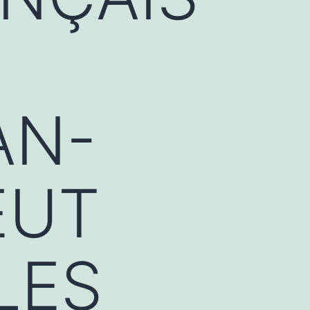
AN-
EUT
LES