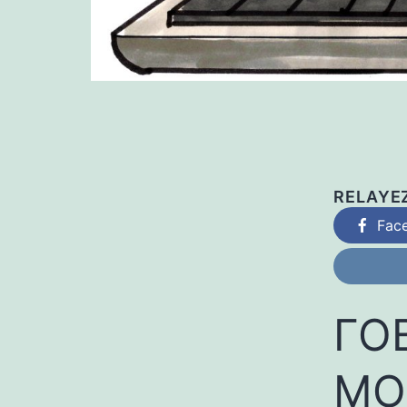
RELAYE
Fac
ГО
MO