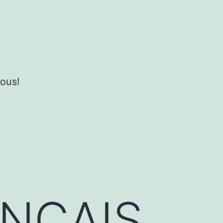
ous!
ANÇAIS