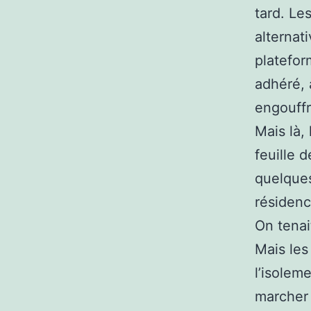
tard. Le
alternat
platefor
adhéré, 
engouffr
Mais là,
feuille 
quelques
résidenc
On tenai
Mais les
l’isolem
marcher 