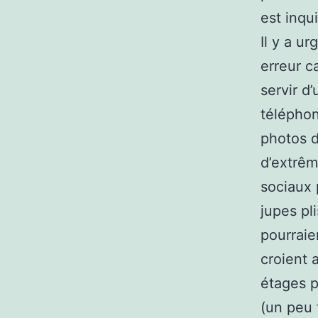
est inqu
Il y a u
erreur c
servir d
téléphon
photos d
d’extrêm
sociaux 
jupes pl
pourrai
croient 
étages p
(un peu t