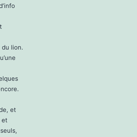
d’info
t
 du lion.
qu’une
uelques
encore.
de, et
 et
seuls,