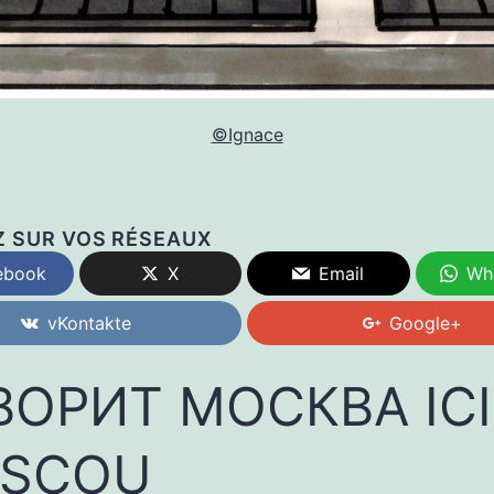
©Ignace
Z SUR VOS RÉSEAUX
ebook
X
Email
Wh
vKontakte
Google+
ВОРИТ МОСКВА ICI
SCOU