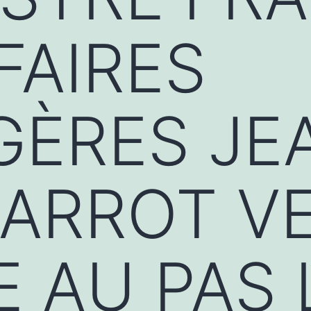
FAIRES
GÈRES JE
BARROT V
 AU PAS 