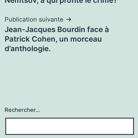
Nemtsov, à qui profite le crime?
de
l’article
Publication suivante
Jean-Jacques Bourdin face à
Patrick Cohen, un morceau
d’anthologie.
Rechercher…