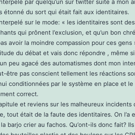
 interpelé par quelqu’un sur twitter suite à mon a
s étonné du sort qui était fait aux identitaires.
 interpelé sur le mode: « les identitaires sont de
hants qui prônent l’exclusion, et qu’un bon chr
pas avoir la moindre compassion pour ces gens 
abitude du débat et vais donc répondre , même si 
 un peu agacé des automatismes dont mon inte
ut-être pas conscient tellement les réactions so
hui conditionnées par le système en place et le
ement correct.
capitule et reviens sur les malheureux incidents
, tout était de la faute des identitaires. On l’a
la barjo crier au fachos. Qu’ont-ils donc fait? Il
es bouteilles plastic et des boulons sur les CR