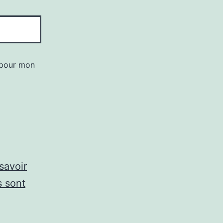
 pour mon
savoir
s sont