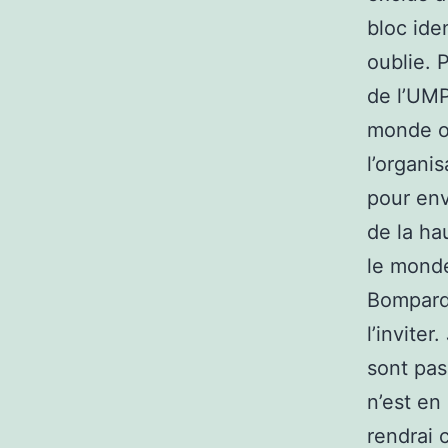
bloc ide
oublie. 
de l’UMP
monde ou
l’organi
pour env
de la ha
le monde
Bompard 
l’invite
sont pas
n’est en
rendrai 