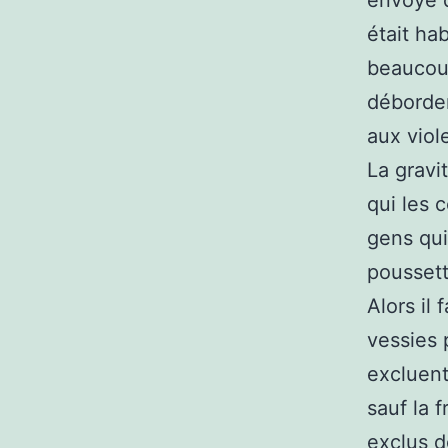
était ha
beaucoup
débordem
aux viol
La gravit
qui les 
gens qui
pousset
Alors il
vessies 
excluent
sauf la 
exclus d