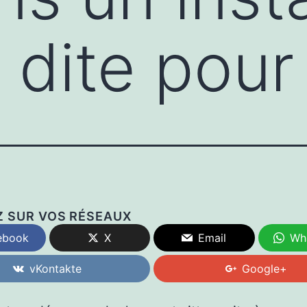
 dite pour
Z SUR VOS RÉSEAUX
ebook
X
Email
Wh
vKontakte
Google+