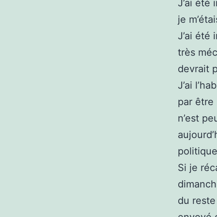
J’ai été
je m’étai
J’ai été
très méc
devrait 
J’ai l’h
par être
n’est pe
aujourd’
politiqu
Si je ré
dimanche
du reste 
envoyé d