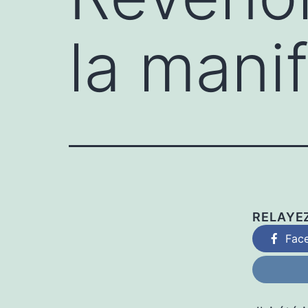
la manif
RELAYE
Fac