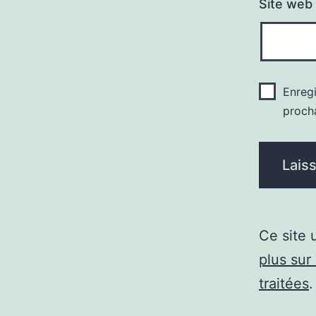
Site web
Enreg
proch
Ce site 
plus sur
traitées
.