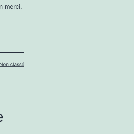
n merci.
Non classé
e