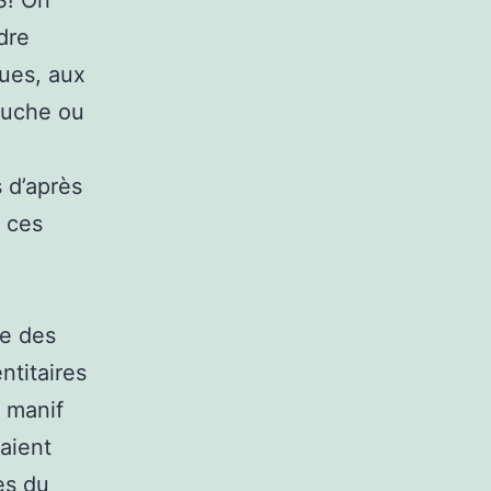
dre
eues, aux
auche ou
s d’après
s ces
re des
ntitaires
a manif
aient
es du