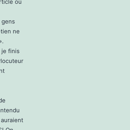
rticle où
s gens
étien ne
».
je finis
rlocuteur
nt
 de
 entendu
s auraient
S! On