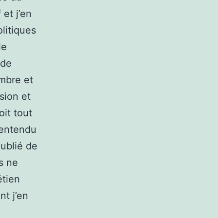
 et j’en
olitiques
le
 de
ombre et
sion et
oit tout
s entendu
ublié de
us ne
étien
nt j’en