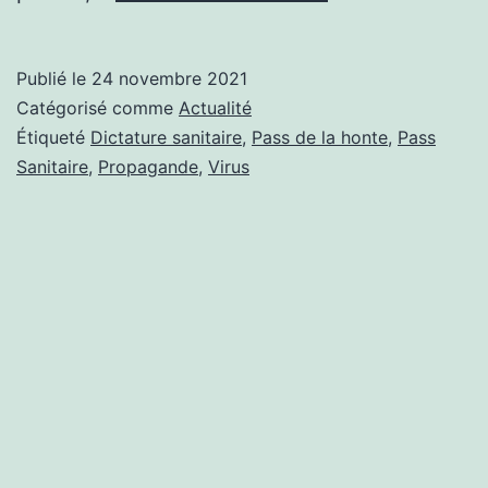
PASS
DE
Publié le
24 novembre 2021
L’ABSURDE
Catégorisé comme
Actualité
Étiqueté
Dictature sanitaire
,
Pass de la honte
,
Pass
Sanitaire
,
Propagande
,
Virus