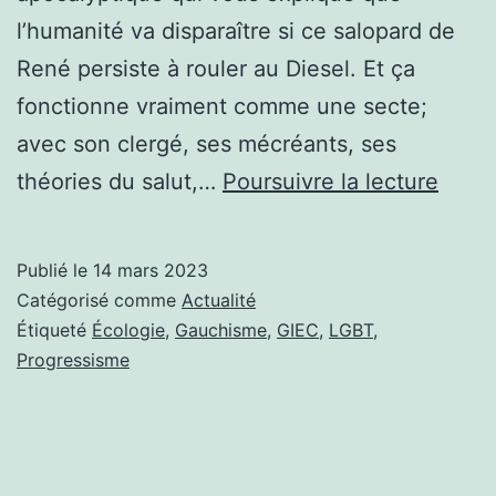
l’humanité va disparaître si ce salopard de
René persiste à rouler au Diesel. Et ça
fonctionne vraiment comme une secte;
avec son clergé, ses mécréants, ses
CETT
théories du salut,…
Poursuivre la lecture
SEMA
LA
Publié le
14 mars 2023
SUIS
Catégorisé comme
Actualité
ACCU
Étiqueté
Écologie
,
Gauchisme
,
GIEC
,
LGBT
,
Progressisme
LA
58ÈM
RÉUN
DU