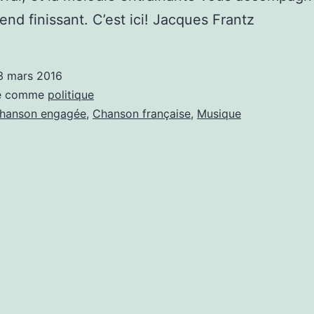
nd finissant. C’est ici! Jacques Frantz
3 mars 2016
sé comme
politique
hanson engagée
,
Chanson française
,
Musique