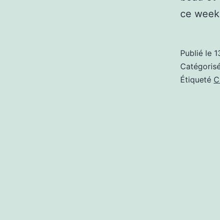
ce weeke
Publié le
1
Catégori
Étiqueté
C