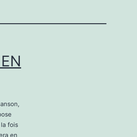
 EN
anson,
pose
la fois
era en