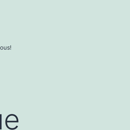
ous!
ue