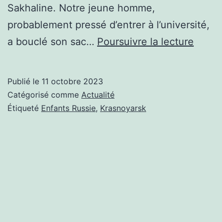
Sakhaline. Notre jeune homme,
probablement pressé d’entrer à l’université,
L’AVE
a bouclé son sac…
Poursuivre la lecture
APPA
À
Publié le
11 octobre 2023
CEUX
Catégorisé comme
Actualité
QUI
Étiqueté
Enfants Russie
,
Krasnoyarsk
SE
LÈVE
TÔT.