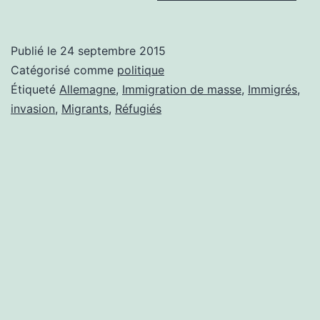
CE
QU
Publié le
24 septembre 2015
LE
Catégorisé comme
politique
PE
Étiqueté
Allemagne
,
Immigration de masse
,
Immigrés
,
invasion
,
Migrants
,
Réfugiés
À
L’
D’