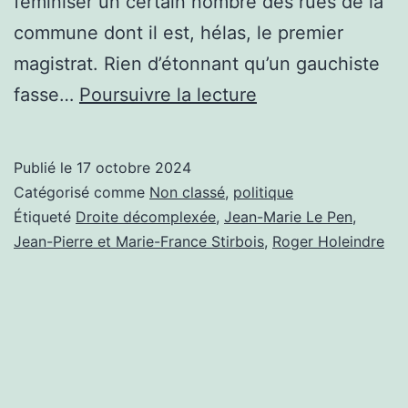
féminiser un certain nombre des rues de la
commune dont il est, hélas, le premier
magistrat. Rien d’étonnant qu’un gauchiste
DES
fasse…
Poursuivre la lecture
RUES
DE
Publié le
17 octobre 2024
DROITE
Catégorisé comme
Non classé
,
politique
POUR
Étiqueté
Droite décomplexée
,
Jean-Marie Le Pen
,
Jean-Pierre et Marie-France Stirbois
,
Roger Holeindre
FAIRE
S’ÉTOUFFER
LA
GAUCHE