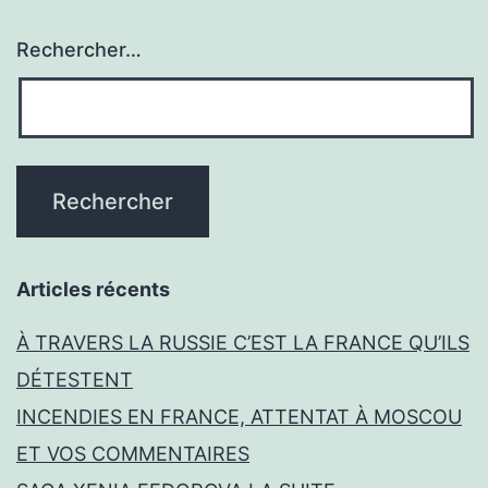
défie
le
Rechercher…
bon
sens
!
Les
«
experts
Articles récents
»
du
À TRAVERS LA RUSSIE C’EST LA FRANCE QU’ILS
Deep
DÉTESTENT
State
INCENDIES EN FRANCE, ATTENTAT À MOSCOU
en
ET VOS COMMENTAIRES