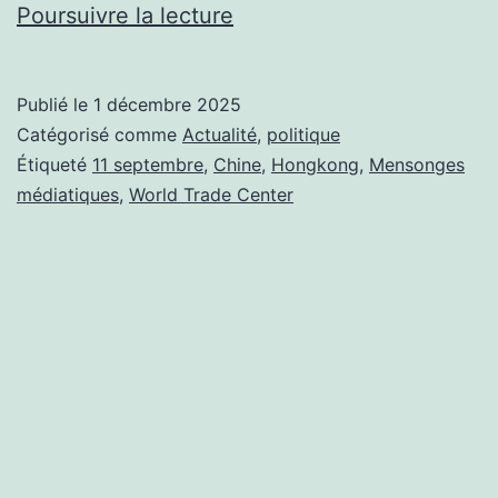
Chine
Poursuivre la lecture
:
Le
Publié le
1 décembre 2025
Grand
Catégorisé comme
Actualité
,
politique
Miracle
Étiqueté
11 septembre
,
Chine
,
Hongkong
,
Mensonges
médiatiques
,
World Trade Center
:
Hong
Kong
défie
la
gravité,
le
11/09