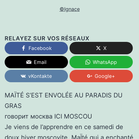
©Ignace
RELAYEZ SUR VOS RÉSEAUX
Facebook
X
Email
WhatsApp
vKontakte
Google+
MAÏTÉ S’EST ENVOLÉE AU PARADIS DU
GRAS
говорит москва ICI MOSCOU
Je viens de l’apprendre en ce samedi de
doux hiver moscovite, MaÏté qui a enchanté